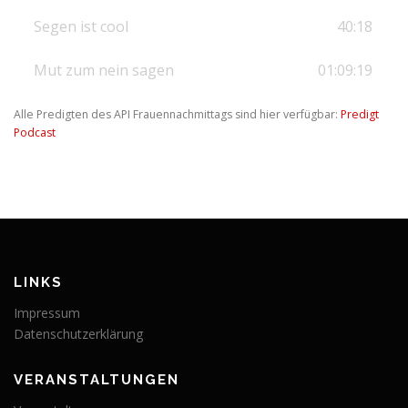
Segen ist cool
40:18
Mut zum nein sagen
01:09:19
Alle Predigten des API Frauennachmittags sind hier verfügbar:
Predigt
Podcast
LINKS
Impressum
Datenschutzerklärung
VERANSTALTUNGEN