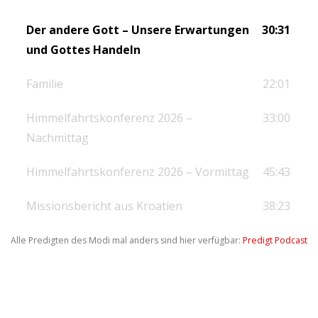
Der andere Gott – Unsere Erwartungen
30:31
und Gottes Handeln
Familie
22:01
Himmelfahrtskonferenz 2026 –
33:00
Nachmittag
Himmelfahrtskonferenz 2026 – Vormittag
45:43
Missionsbericht aus Kroatien
38:23
Alle Predigten des Modi mal anders sind hier verfügbar:
Predigt Podcast