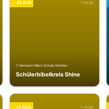
20
AUG.
10:20
Hermann Merz Schule Ilshofen
Schülerbibelkreis Shine
21
AUG.
17:00