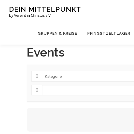
Zum
DEIN MITTELPUNKT
Inhalt
by Vereint in Christus e.V.
springen
GRUPPEN & KREISE
PFINGSTZELTLAGER
Events