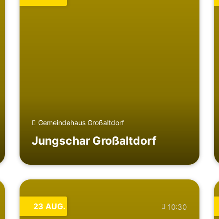
Gemeindehaus Großaltdorf
Jungschar Großaltdorf
23
AUG.
10:30