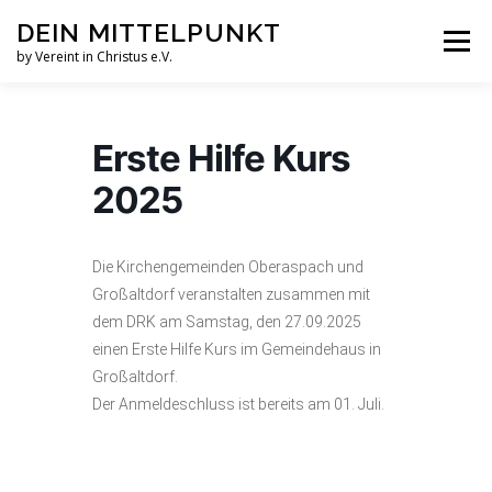
Zum
DEIN MITTELPUNKT
Inhalt
Menü
springen
by Vereint in Christus e.V.
GRUPPEN & KREISE
PFINGSTZELTLAGER
Erste Hilfe Kurs
2025
VERANSTALTUNGEN
Die Kirchengemeinden Oberaspach und
GOTTESDIENST MAL ANDERS
AUFNAHMEN
Großaltdorf veranstalten zusammen mit
dem DRK am Samstag, den 27.09.2025
einen Erste Hilfe Kurs im Gemeindehaus in
VEREINT IN CHRISTUS E.V.
JESUS FAQS
Großaltdorf.
Der Anmeldeschluss ist bereits am 01. Juli.