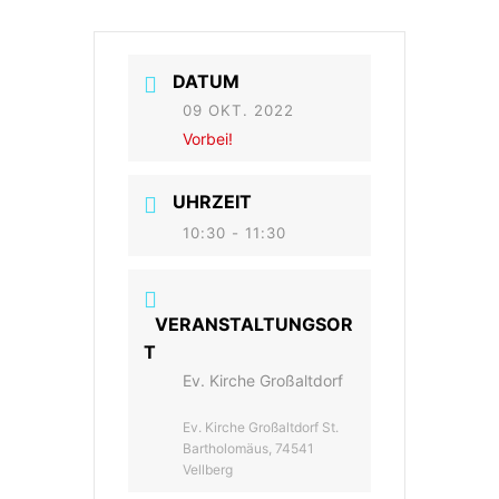
DATUM
09 OKT. 2022
Vorbei!
UHRZEIT
10:30 - 11:30
VERANSTALTUNGSOR
T
Ev. Kirche Großaltdorf
Ev. Kirche Großaltdorf St.
Bartholomäus, 74541
Vellberg