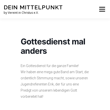
Zum
DEIN MITTELPUNKT
Inhalt
Menü
springen
by Vereint in Christus e.V.
GRUPPEN & KREISE
PFINGSTZELTLAGER
Gottesdienst mal
VERANSTALTUNGEN
anders
GOTTESDIENST MAL ANDERS
AUFNAHMEN
Ein Gottesdienst für die ganze Familie!
Wir haben eine mega gute Band am Start, die
ordentlich Stimmung macht, sowie unseren
VEREINT IN CHRISTUS E.V.
JESUS FAQS
Jugendreferenten Erik, der für uns eine
Predigt von unserem lebendigen Gott
vorbereitet hat!