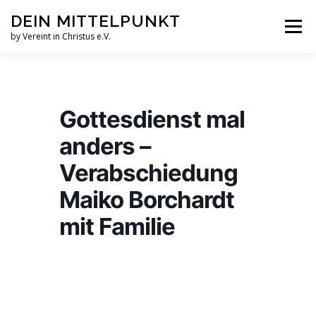
Zum
DEIN MITTELPUNKT
Inhalt
Menü
springen
by Vereint in Christus e.V.
GRUPPEN & KREISE
PFINGSTZELTLAGER
Gottesdienst mal
VERANSTALTUNGEN
anders –
Verabschiedung
GOTTESDIENST MAL ANDERS
AUFNAHMEN
Maiko Borchardt
mit Familie
VEREINT IN CHRISTUS E.V.
JESUS FAQS