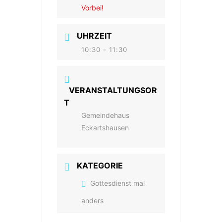
Vorbei!
UHRZEIT
10:30 - 11:30
VERANSTALTUNGSOR
T
Gemeindehaus
Eckartshausen
KATEGORIE
Gottesdienst mal
anders