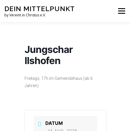
Zum
DEIN MITTELPUNKT
Inhalt
Menü
springen
by Vereint in Christus e.V.
GRUPPEN & KREISE
PFINGSTZELTLAGER
Jungschar
VERANSTALTUNGEN
Ilshofen
GOTTESDIENST MAL ANDERS
AUFNAHMEN
Freitags, 17h im Gemeindehaus
(ab 6
Jahren)
VEREINT IN CHRISTUS E.V.
JESUS FAQS
DATUM
14 AUG. 2026