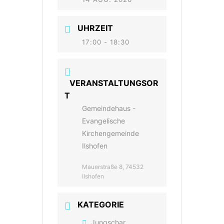
UHRZEIT
17:00 - 18:30
VERANSTALTUNGSOR
T
Gemeindehaus -
Evangelische
Kirchengemeinde
Ilshofen
Mauerstraße 8, 74532
Ilshofen
KATEGORIE
Jungschar