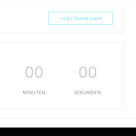
+ iCal / Outlook export
00
00
MINUTEN
SEKUNDEN