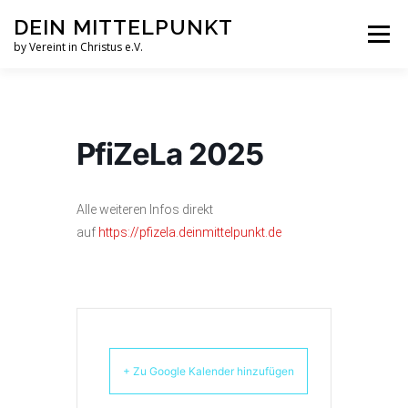
Zum
DEIN MITTELPUNKT
Inhalt
Menü
springen
by Vereint in Christus e.V.
GRUPPEN & KREISE
PFINGSTZELTLAGER
PfiZeLa 2025
VERANSTALTUNGEN
Alle weiteren Infos direkt
auf
https://pfizela.deinmittelpunkt.de
GOTTESDIENST MAL ANDERS
AUFNAHMEN
VEREINT IN CHRISTUS E.V.
JESUS FAQS
+ Zu Google Kalender hinzufügen