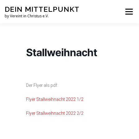
Zum
DEIN MITTELPUNKT
Inhalt
Menü
springen
by Vereint in Christus e.V.
GRUPPEN & KREISE
PFINGSTZELTLAGER
Stallweihnacht
VERANSTALTUNGEN
GOTTESDIENST MAL ANDERS
AUFNAHMEN
Der Flyer als pdf:
Flyer Stallweihnacht 2022 1/2
VEREINT IN CHRISTUS E.V.
JESUS FAQS
Flyer Stallweihnacht 2022 2/2