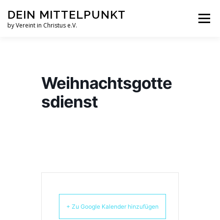
Zum
DEIN MITTELPUNKT
Inhalt
Menü
springen
by Vereint in Christus e.V.
GRUPPEN & KREISE
PFINGSTZELTLAGER
Weihnachtsgotte
VERANSTALTUNGEN
sdienst
GOTTESDIENST MAL ANDERS
AUFNAHMEN
VEREINT IN CHRISTUS E.V.
JESUS FAQS
+ Zu Google Kalender hinzufügen