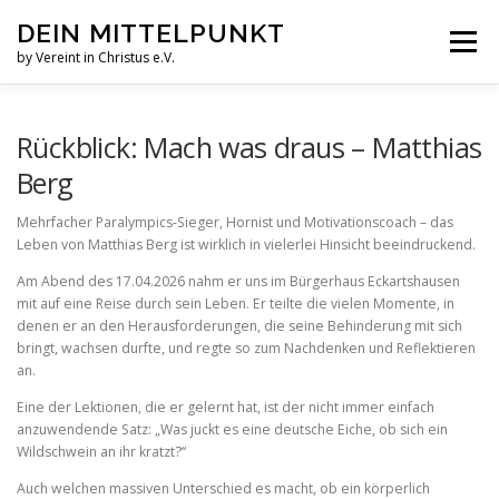
Zum
DEIN MITTELPUNKT
Inhalt
Menü
springen
by Vereint in Christus e.V.
GRUPPEN & KREISE
PFINGSTZELTLAGER
Rückblick: Mach was draus – Matthias
Berg
VERANSTALTUNGEN
Mehrfacher Paralympics-Sieger, Hornist und Motivationscoach – das
Leben von Matthias Berg ist wirklich in vielerlei Hinsicht beeindruckend.
Am Abend des 17.04.2026 nahm er uns im Bürgerhaus Eckartshausen
GOTTESDIENST MAL ANDERS
AUFNAHMEN
mit auf eine Reise durch sein Leben. Er teilte die vielen Momente, in
denen er an den Herausforderungen, die seine Behinderung mit sich
bringt, wachsen durfte, und regte so zum Nachdenken und Reflektieren
an.
VEREINT IN CHRISTUS E.V.
JESUS FAQS
Eine der Lektionen, die er gelernt hat, ist der nicht immer einfach
anzuwendende Satz: „Was juckt es eine deutsche Eiche, ob sich ein
Wildschwein an ihr kratzt?“
Auch welchen massiven Unterschied es macht, ob ein körperlich