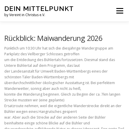
Zum
DEIN MITTELPUNKT
Inhalt
Menü
springen
by Vereint in Christus e.V.
GRUPPEN & KREISE
PFINGSTZELTLAGER
Rückblick: Maiwanderung 2026
Pünktlich um 10:30 Uhr hat sich die diesjährige Wandergruppe am
Parkplatz des Vellberger Schlosses getroffen
VERANSTALTUNGEN
um die Entdeckung des Bühlertals fortzusetzen. Diesmal stand das
Untere Bühlertal auf dem Programm, das laut
der Landesanstalt für Umwelt Baden-Württembergs eines der
GOTTESDIENST MAL ANDERS
AUFNAHMEN
schönsten Täler Baden-Württembergs mit
überdurchschnittlicher ökologischer Ausstattung ist. Bei perfektem
Wanderwetter, sonnig aber auch nicht zu heiß,
konnte die Wanderung beginnen. Gleich zu Beginn der ca. 7km langen
VEREINT IN CHRISTUS E.V.
JESUS FAQS
Strecke mussten wir (eine geplante)
Ersatzroute nehmen, weil die eigentliche Wanderstrecke direkt an der
Bühler wegen eines Hangrutsches gesperrt
war. Aber auch die Strecke auf der anderen Seite der Bühler
beinhaltete einige schöne Blicke auf die Bühler und
die wunderschön aufblühende Natur zu dieser Jahreszeit. Der erste Teil