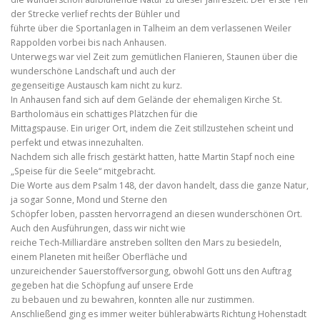
der Strecke verlief rechts der Bühler und
führte über die Sportanlagen in Talheim an dem verlassenen Weiler
Rappolden vorbei bis nach Anhausen.
Unterwegs war viel Zeit zum gemütlichen Flanieren, Staunen über die
wunderschöne Landschaft und auch der
gegenseitige Austausch kam nicht zu kurz.
In Anhausen fand sich auf dem Gelände der ehemaligen Kirche St.
Bartholomäus ein schattiges Plätzchen für die
Mittagspause. Ein uriger Ort, indem die Zeit stillzustehen scheint und
perfekt und etwas innezuhalten.
Nachdem sich alle frisch gestärkt hatten, hatte Martin Stapf noch eine
„Speise für die Seele“ mitgebracht.
Die Worte aus dem Psalm 148, der davon handelt, dass die ganze Natur,
ja sogar Sonne, Mond und Sterne den
Schöpfer loben, passten hervorragend an diesen wunderschönen Ort.
Auch den Ausführungen, dass wir nicht wie
reiche Tech-Milliardäre anstreben sollten den Mars zu besiedeln,
einem Planeten mit heißer Oberfläche und
unzureichender Sauerstoffversorgung, obwohl Gott uns den Auftrag
gegeben hat die Schöpfung auf unsere Erde
zu bebauen und zu bewahren, konnten alle nur zustimmen.
Anschließend ging es immer weiter bühlerabwärts Richtung Hohenstadt