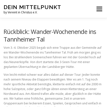
Zum
DEIN MITTELPUNKT
Inhalt
Menü
springen
by Vereint in Christus e.V.
GRUPPEN & KREISE
PFINGSTZELTLAGER
Rückblick: Wander-Wochenende ins
Tannheimer Tal
VERANSTALTUNGEN
Vom 3.-4. Oktober 2025 begab sich eine Truppe aus der Gemeinde auf
ein Wander-Wochenende ins Tannheimer Tal. Früh am morgen ging es
los: Bei strahlendem Sonnenschein fuhren wir mit der Gondel hoch auf
das Neunerköpfle. Von dort startete die 3-Seen-Tour mit einer
GOTTESDIENST MAL ANDERS
AUFNAHMEN
geplanten Übernachtung in der Landsberger Hütte.
Von leicht-mittel-schwer war alles dabei auf dieser Tour: Jeder konnte
nach seinem Niveau die Etappen bewältigen. Wer es am 1. Tag noch
VEREINT IN CHRISTUS E.V.
JESUS FAQS
mehr sportliche Aktivität benötigte, kletterte einfach mit auf die 2000 m
hohe Sulzspitze, oder ganz Eifrige übten einen Klettersteig an einer
Nordwand aus. Am Abend trafen alle müde, aber glücklich in der Hütte
ein. Wir hatten eine fröhliche, gemeinsame Zeit in unserem
Gruppenraum bei leckerem Essen, Spielen, Gesprächen und einfach in