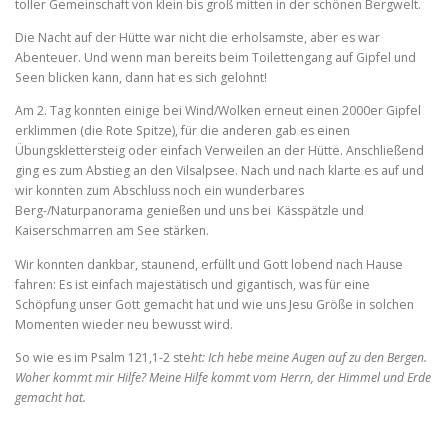
toller Gemeinschaft von klein bis groß mitten in der schönen Bergwelt.
Die Nacht auf der Hütte war nicht die erholsamste, aber es war
Abenteuer. Und wenn man bereits beim Toilettengang auf Gipfel und
Seen blicken kann, dann hat es sich gelohnt!
Am 2. Tag konnten einige bei Wind/Wolken erneut einen 2000er Gipfel
erklimmen (die Rote Spitze), für die anderen gab es einen
Übungsklettersteig oder einfach Verweilen an der Hütte. Anschließend
ging es zum Abstieg an den Vilsalpsee. Nach und nach klarte es auf und
wir konnten zum Abschluss noch ein wunderbares
Berg-/Naturpanorama genießen und uns bei Kässpätzle und
Kaiserschmarren am See stärken.
Wir konnten dankbar, staunend, erfüllt und Gott lobend nach Hause
fahren: Es ist einfach majestätisch und gigantisch, was für eine
Schöpfung unser Gott gemacht hat und wie uns Jesu Größe in solchen
Momenten wieder neu bewusst wird.
So wie es im Psalm 121,1-2 ste
ht: Ich hebe meine Augen auf zu den Bergen.
Woher kommt mir Hilfe? Meine Hilfe kommt vom Herrn, der Himmel und Erde
gemacht hat.