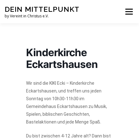
Zum
DEIN MITTELPUNKT
Inhalt
Menü
springen
by Vereint in Christus e.V.
GRUPPEN & KREISE
PFINGSTZELTLAGER
Kinderkirche
VERANSTALTUNGEN
Eckartshausen
GOTTESDIENST MAL ANDERS
AUFNAHMEN
Wir sind die KIKI Ecki – Kinderkirche
Eckartshausen, und treffen uns jeden
Sonntag von 10h30-11h30 im
VEREINT IN CHRISTUS E.V.
JESUS FAQS
Gemeindehaus Eckartshausen zu Musik,
Spielen, biblischen Geschichten,
Bastelaktionen und jede Menge Spaß.
Du bist zwischen 4-12 Jahre alt? Dann bist