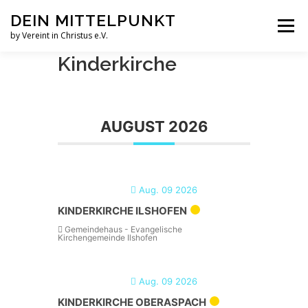
Zum
DEIN MITTELPUNKT
Inhalt
Menü
springen
by Vereint in Christus e.V.
Kinderkirche
GRUPPEN & KREISE
PFINGSTZELTLAGER
AUGUST 2026
VERANSTALTUNGEN
GOTTESDIENST MAL ANDERS
AUFNAHMEN
Aug. 09 2026
KINDERKIRCHE ILSHOFEN
Gemeindehaus - Evangelische
VEREINT IN CHRISTUS E.V.
JESUS FAQS
Kirchengemeinde Ilshofen
Aug. 09 2026
KINDERKIRCHE OBERASPACH