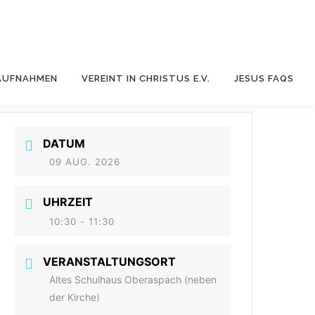
AUFNAHMEN
VEREINT IN CHRISTUS E.V.
JESUS FAQS
DATUM
09 AUG. 2026
UHRZEIT
10:30 - 11:30
VERANSTALTUNGSORT
Altes Schulhaus Oberaspach (neben
der Kirche)